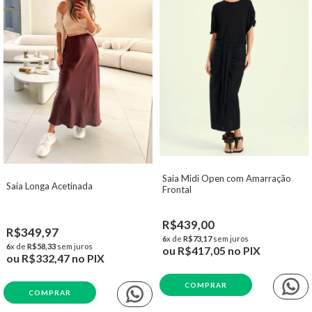
Saia Midi Open com Amarração
Saia Longa Acetinada
Frontal
R$439,00
R$349,97
6
x de
R$73,17
sem juros
6
x de
R$58,33
sem juros
ou
R$417,05
no PIX
ou
R$332,47
no PIX
COMPRAR
COMPRAR