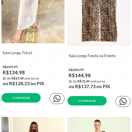
Saia Longa Tricot
Saia Longa Fenda na Frente
R$269,97
R$289,97
R$134,98
R$144,98
2
x de
R$67,49
sem juros
2
x de
R$72,49
sem juros
ou
R$128,23
no PIX
ou
R$137,73
no PIX
COMPRAR
COMPRAR