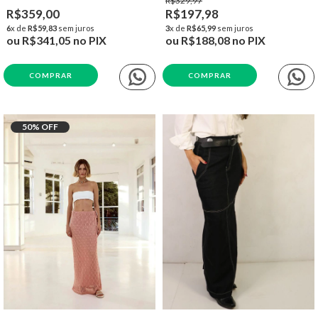
R$329,97
R$359,00
R$197,98
6
x de
R$59,83
sem juros
3
x de
R$65,99
sem juros
ou
R$341,05
no PIX
ou
R$188,08
no PIX
COMPRAR
COMPRAR
50
% OFF