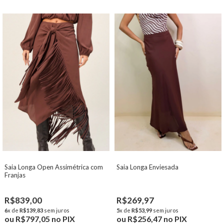
Saia Longa Open Assimétrica com
Saia Longa Enviesada
Franjas
R$839,00
R$269,97
6
x de
R$139,83
sem juros
5
x de
R$53,99
sem juros
ou
R$797,05
no PIX
ou
R$256,47
no PIX