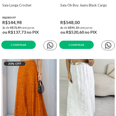
Saia Longa Crochet
Saia Oh Boy Jeans Black Cargo
R$289,97
R$144,98
R$548,00
2
x de
R$72,49
sem juros
6
x de
R$91,33
sem juros
ou
R$137,73
no PIX
ou
R$520,60
no PIX
COMPRAR
COMPRAR
30
% OFF