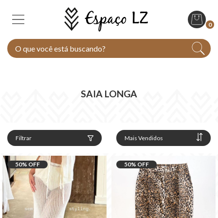
0
SAIA LONGA
Filtrar
50
% OFF
50
% OFF