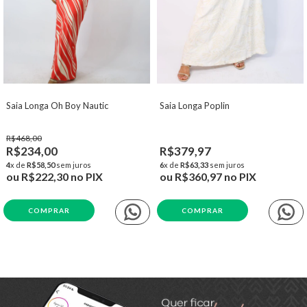
Saia Longa Oh Boy Nautic
Saia Longa Poplin
R$468,00
R$234,00
R$379,97
4
x de
R$58,50
sem juros
6
x de
R$63,33
sem juros
ou
R$222,30
no PIX
ou
R$360,97
no PIX
COMPRAR
COMPRAR