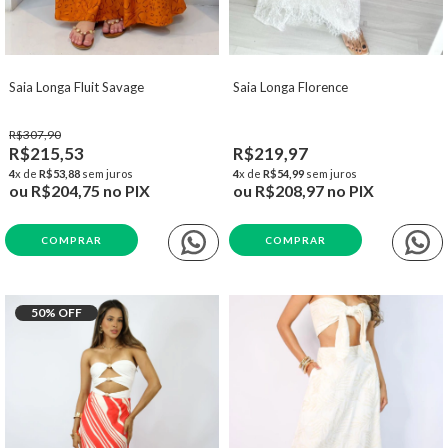
Saia Longa Fluit Savage
Saia Longa Florence
R$307,90
R$215,53
R$219,97
4
x de
R$53,88
sem juros
4
x de
R$54,99
sem juros
ou
R$204,75
no PIX
ou
R$208,97
no PIX
COMPRAR
COMPRAR
50
% OFF