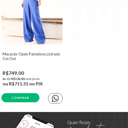
Macacão Open Pantalona Listrado
Cut Out
R$749,00
6
x de
R$124,83
sem juros
ou
R$711,55
no PIX
COMPRAR