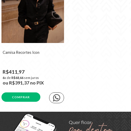
Camisa Recortes Icon
R$411,97
6
x de
R$68,66
sem juros
ou
R$391,37
no PIX
COMPRAR