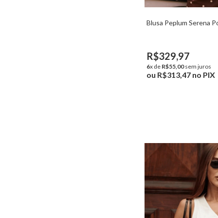
Blusa Peplum Serena P
R$329,97
6
x de
R$55,00
sem juros
ou
R$313,47
no PIX