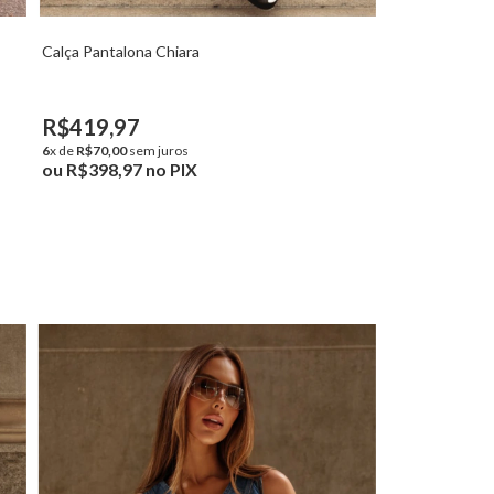
Calça Pantalona Chiara
R$419,97
6
x de
R$70,00
sem juros
ou
R$398,97
no PIX