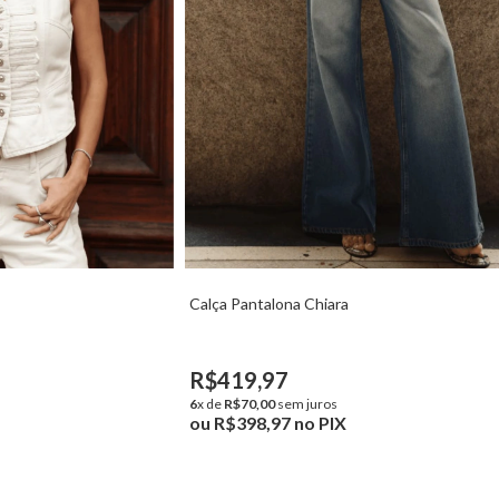
Calça Pantalona Chiara
R$419,97
6
x de
R$70,00
sem juros
ou
R$398,97
no PIX