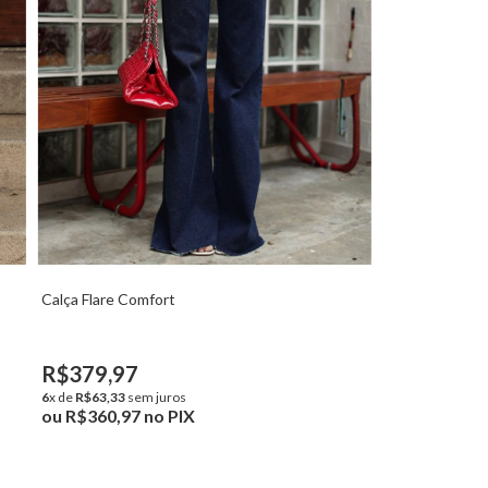
Calça Flare Comfort
R$379,97
6
x de
R$63,33
sem juros
ou
R$360,97
no PIX