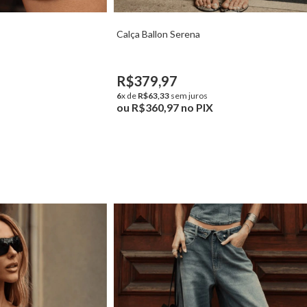
Calça Ballon Serena
R$379,97
6
x de
R$63,33
sem juros
ou
R$360,97
no PIX