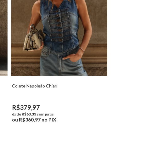
Colete Napoleão Chiari
R$379,97
6
x de
R$63,33
sem juros
ou
R$360,97
no PIX