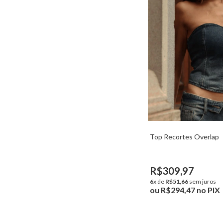
Top Recortes Overlap
R$309,97
6
x de
R$51,66
sem juros
ou
R$294,47
no PIX