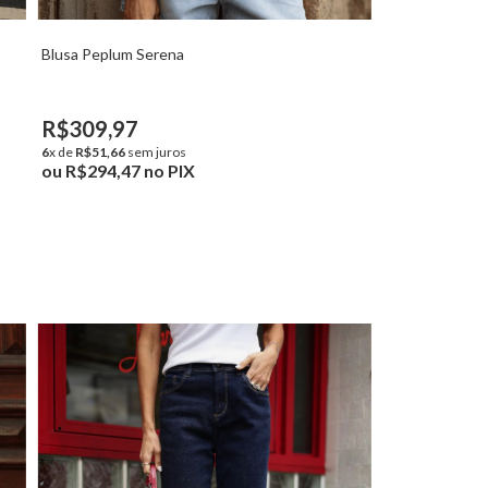
Blusa Peplum Serena
R$309,97
6
x de
R$51,66
sem juros
ou
R$294,47
no PIX