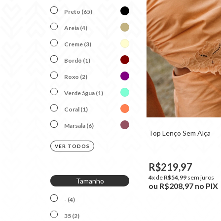
Preto (65)
Areia (4)
Creme (3)
Bordô (1)
Roxo (2)
Verde água (1)
Coral (1)
Marsala (6)
Top Lenço Sem Alça
VER TODOS
R$219,97
4
x de
R$54,99
sem juros
Tamanho
ou
R$208,97
no PIX
- (4)
35 (2)