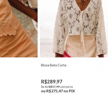
Blusa Bata Curta
R$289,97
5
x de
R$57,99
sem juros
ou
R$275,47
no PIX