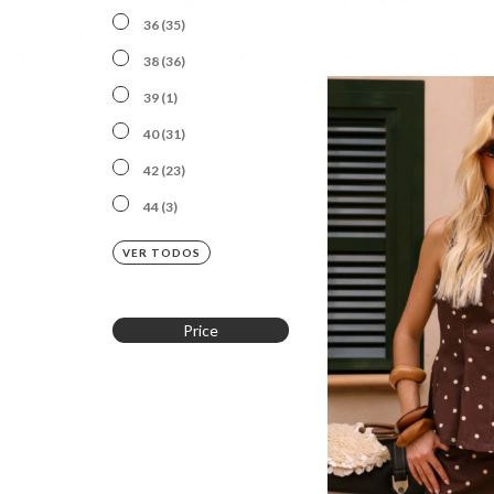
36 (35)
38 (36)
39 (1)
40 (31)
42 (23)
44 (3)
VER TODOS
Price