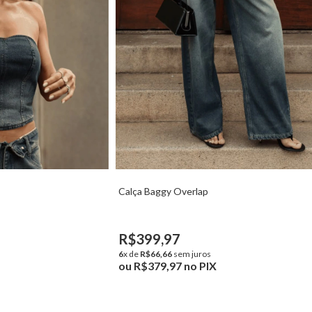
Calça Baggy Overlap
R$399,97
6
x de
R$66,66
sem juros
ou
R$379,97
no PIX