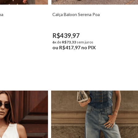
oa
Calça Baloon Serena Poa
R$439,97
6
x de
R$73,33
sem juros
ou
R$417,97
no PIX