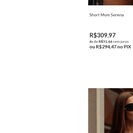
Short Mom Serena
R$309,97
6
x de
R$51,66
sem juros
ou
R$294,47
no PIX