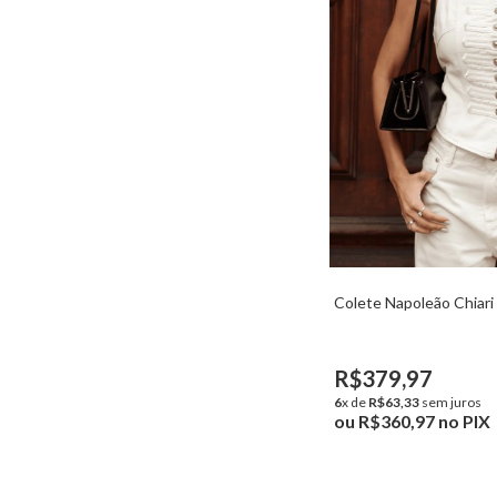
Colete Napoleão Chiari
R$379,97
6
x de
R$63,33
sem juros
ou
R$360,97
no PIX