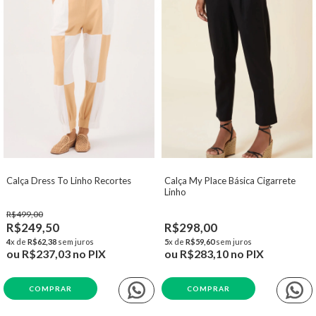
Calça Dress To Linho Recortes
Calça My Place Básica Cigarrete
Linho
R$499,00
R$249,50
R$298,00
4
x de
R$62,38
sem juros
5
x de
R$59,60
sem juros
ou
R$237,03
no PIX
ou
R$283,10
no PIX
COMPRAR
COMPRAR