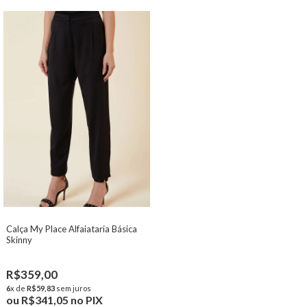
Calça My Place Alfaiataria Básica
Skinny
R$359,00
6
x de
R$59,83
sem juros
ou
R$341,05
no PIX