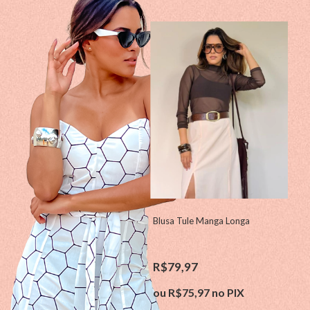
Blusa Tule Manga Longa
Re
R$79,97
R
3
x
ou
R$75,97
no PIX
o