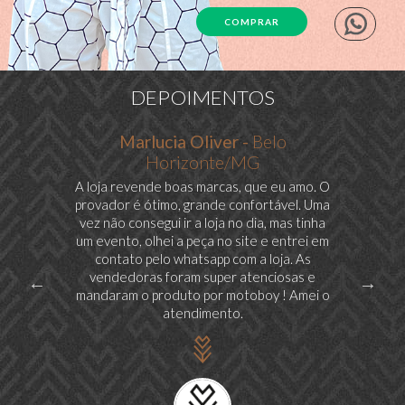
COMPRAR
DEPOIMENTOS
Marlucia Oliver -
Belo
Horizonte/MG
ento
A loja revende boas marcas, que eu amo. O
Bela
mbiente.
provador é ótimo, grande confortável. Uma
vez não consegui ir a loja no dia, mas tinha
um evento, olhei a peça no site e entrei em
contato pelo whatsapp com a loja. As
vendedoras foram super atenciosas e
mandaram o produto por motoboy ! Amei o
atendimento.