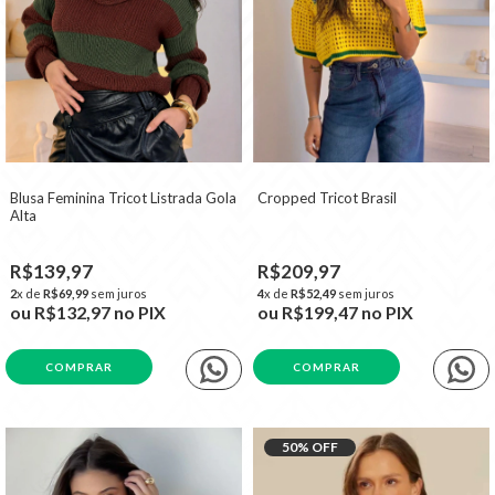
Blusa Feminina Tricot Listrada Gola
Cropped Tricot Brasil
Alta
R$139,97
R$209,97
2
x de
R$69,99
sem juros
4
x de
R$52,49
sem juros
ou
R$132,97
no PIX
ou
R$199,47
no PIX
COMPRAR
COMPRAR
50
% OFF