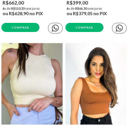
R$662,00
R$399,00
6
x de
R$110,33
sem juros
6
x de
R$66,50
sem juros
ou
R$628,90
no PIX
ou
R$379,05
no PIX
COMPRAR
COMPRAR