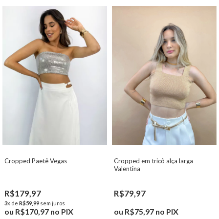
Cropped Paetê Vegas
Cropped em tricô alça larga
Valentina
R$179,97
R$79,97
3
x de
R$59,99
sem juros
ou
R$170,97
no PIX
ou
R$75,97
no PIX