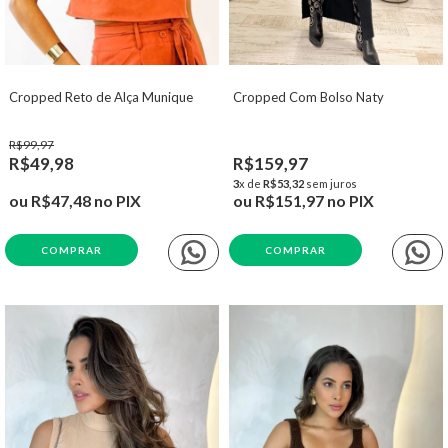
Cropped Reto de Alça Munique
Cropped Com Bolso Naty
R$99,97
R$49,98
R$159,97
3
x de
R$53,32
sem juros
ou
R$47,48
no PIX
ou
R$151,97
no PIX
COMPRAR
COMPRAR