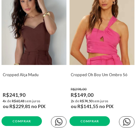
Cropped Alça Madu
Cropped Oh Boy Um Ombro Só
R$298,00
R$241,90
R$149,00
4
x de
R$60,48
sem juros
2
x de
R$74,50
sem juros
ou
R$229,81
no PIX
ou
R$141,55
no PIX
COMPRAR
COMPRAR