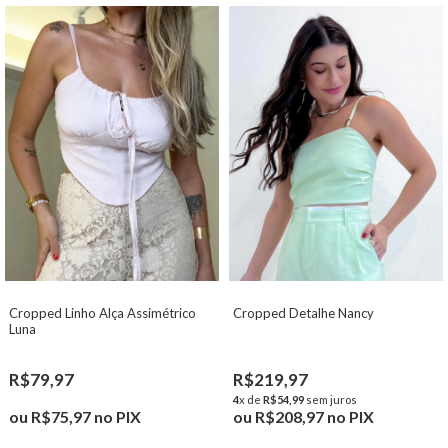
Cropped Linho Alça Assimétrico
Cropped Detalhe Nancy
Luna
R$79,97
R$219,97
4
x de
R$54,99
sem juros
ou
R$75,97
no PIX
ou
R$208,97
no PIX