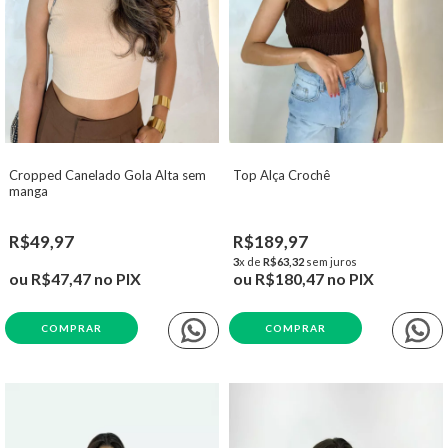
Cropped Canelado Gola Alta sem
Top Alça Crochê
manga
R$49,97
R$189,97
3
x de
R$63,32
sem juros
ou
R$47,47
no PIX
ou
R$180,47
no PIX
COMPRAR
COMPRAR