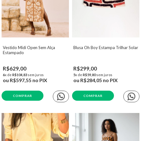
Vestido Midi Open Sem Alça
Blusa Oh Boy Estampa Trilhar Solar
Estampado
R$629,00
R$299,00
6
x de
R$104,83
sem juros
5
x de
R$59,80
sem juros
ou
R$597,55
no PIX
ou
R$284,05
no PIX
COMPRAR
COMPRAR