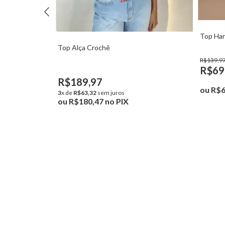
Top Hanna
Top Alça Crochê
R$139,97
R$69,98
R$189,97
ou
R$66,48
no 
3
x de
R$63,32
sem juros
ou
R$180,47
no PIX