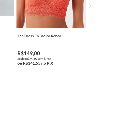
To Renda Dress To
Top Dress To Básico Renda
R$149,00
2
x de
R$74,50
sem juros
ou
R$141,55
no PIX
R$149,00
2
x de
R$74,50
sem juros
ou
R$141,55
no PIX