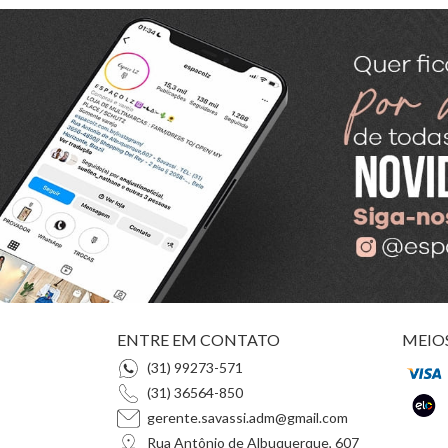
ENTRE EM CONTATO
MEIO
(31) 99273-571
(31) 36564-850
gerente.savassi.adm@gmail.com
Rua Antônio de Albuquerque, 607