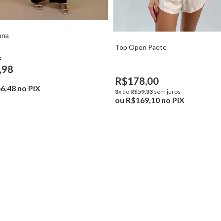
Top Open Paete
R$178,00
PIX
3
x de
R$59,33
sem juros
ou
R$169,10
no PIX