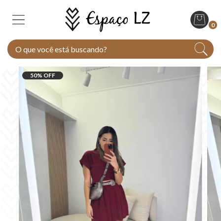
0
50
% OFF