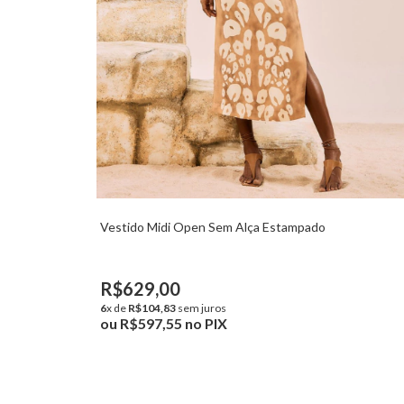
Vestido Midi Open Sem Alça Estampado
R$629,00
6
x de
R$104,83
sem juros
ou
R$597,55
no PIX