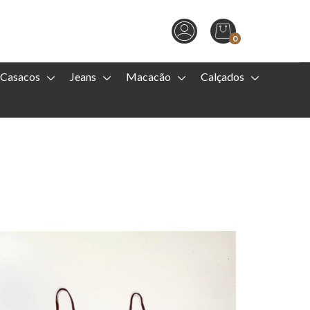
0
Casacos
Jeans
Macacão
Calçados