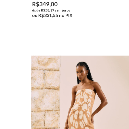
R$349,00
6
x de
R$58,17
sem juros
ou
R$331,55
no PIX