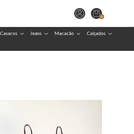
0
Casacos
Jeans
Macacão
Calçados