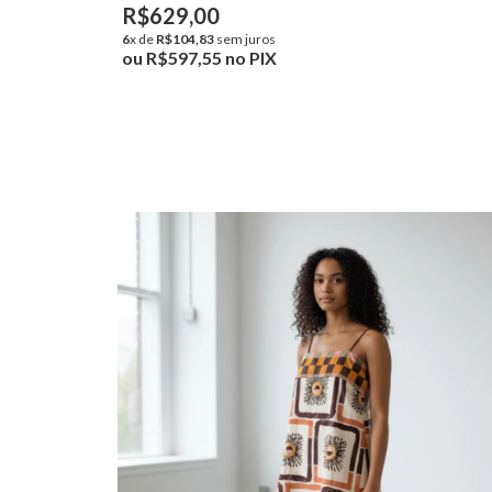
R$629,00
6
x de
R$104,83
sem juros
ou
R$597,55
no PIX