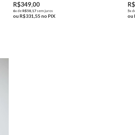
R$349,00
R$
6
x de
R$58,17
sem juros
5
x d
ou
R$331,55
no PIX
ou