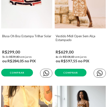
Blusa Oh Boy Estampa Trilhar Solar
Vestido Midi Open Sem Alça
Estampado
R$299,00
R$629,00
5
x de
R$59,80
sem juros
6
x de
R$104,83
sem juros
ou
R$284,05
no PIX
ou
R$597,55
no PIX
COMPRAR
COMPRAR