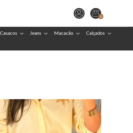
0
Casacos
Jeans
Macacão
Calçados