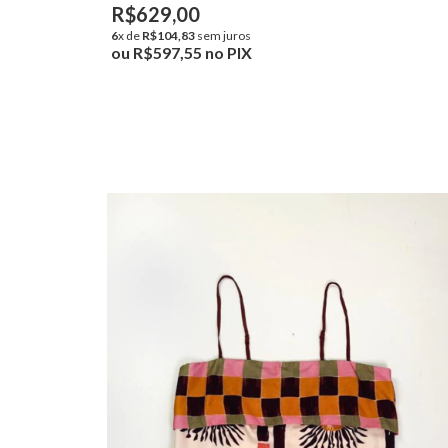
R$629,00
6
x de
R$104,83
sem juros
ou
R$597,55
no PIX