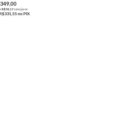
349,00
e
R$58,17
sem juros
R$331,55
no PIX