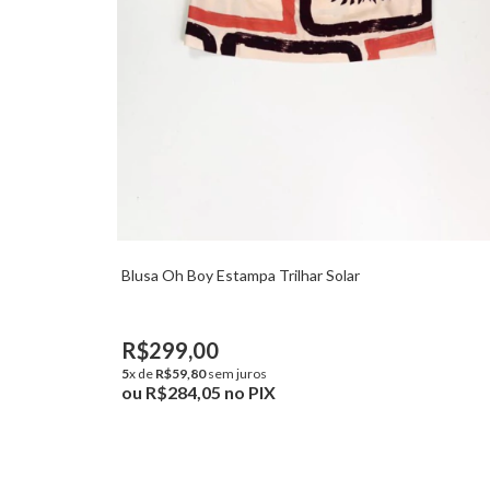
Blusa Oh Boy Estampa Trilhar Solar
R$299,00
5
x de
R$59,80
sem juros
ou
R$284,05
no PIX