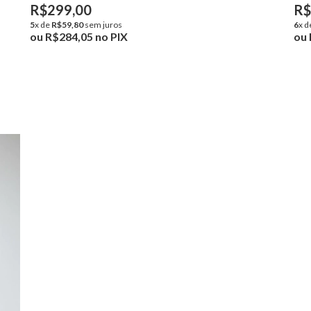
R$299,00
R$
5
x de
R$59,80
sem juros
6
x d
ou
R$284,05
no PIX
ou