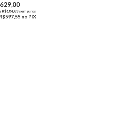
629,00
e
R$104,83
sem juros
R$597,55
no PIX