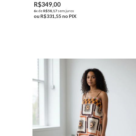
R$349,00
6
x de
R$58,17
sem juros
ou
R$331,55
no PIX