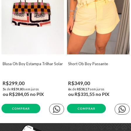
Blusa Oh Boy Estampa Trilhar Solar
Short Ob Boy Passante
R$299,00
R$349,00
5
x de
R$59,80
sem juros
6
x de
R$58,17
sem juros
ou
R$284,05
no PIX
ou
R$331,55
no PIX
COMPRAR
COMPRAR